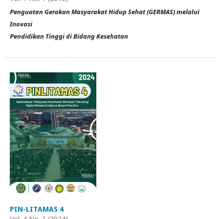
Penguatan Gerakan Masyarakat Hidup Sehat (GERMAS) melalui
Inovasi
Pendidikan Tinggi di Bidang Kesehatan
PIN-LITAMAS 4
Vol. 4 No. 1 (2024)