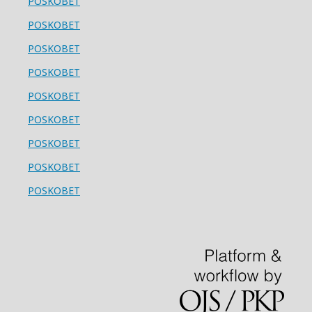
POSKOBET
POSKOBET
POSKOBET
POSKOBET
POSKOBET
POSKOBET
POSKOBET
POSKOBET
POSKOBET