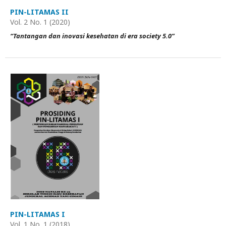
PIN-LITAMAS II
Vol. 2 No. 1 (2020)
“Tantangan dan inovasi kesehatan di era society 5.0”
PIN-LITAMAS I
Vol. 1 No. 1 (2018)