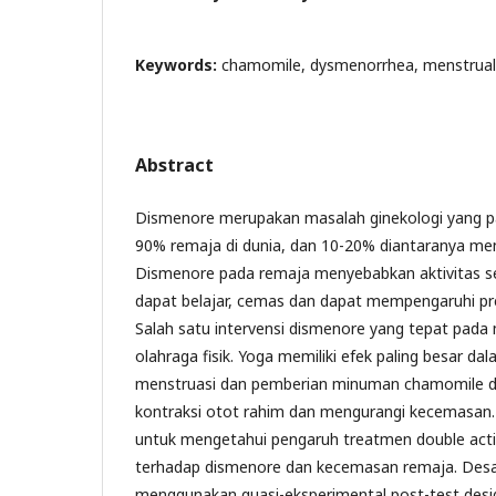
Keywords:
chamomile, dysmenorrhea, menstrual
Abstract
Dismenore merupakan masalah ginekologi yang pal
90% remaja di dunia, dan 10-20% diantaranya men
Dismenore pada remaja menyebabkan aktivitas seh
dapat belajar, cemas dan dapat mempengaruhi pres
Salah satu intervensi dismenore yang tepat pada
olahraga fisik. Yoga memiliki efek paling besar da
menstruasi dan pemberian minuman chamomile d
kontraksi otot rahim dan mengurangi kecemasan. P
untuk mengetahui pengaruh treatmen double act
terhadap dismenore dan kecemasan remaja. Desain
menggunakan quasi-eksperimental post-test desig