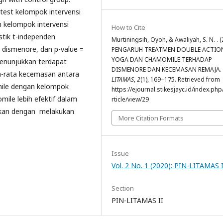
-test kelompok intervensi
n kelompok intervensi
How to Cite
istik t-independen
Murtiningsih, Oyoh, & Awaliyah, S. N. . (
 dismenore, dan p-value =
PENGARUH TREATMEN DOUBLE ACTIO
YOGA DAN CHAMOMILE TERHADAP
menunjukkan terdapat
DISMENORE DAN KECEMASAN REMAJA.
ta-rata kecemasan antara
LITAMAS
,
2
(1), 169–175. Retrieved from
ile dengan kelompok
https://ejournal.stikesjayc.id/index.ph
ile lebih efektif dalam
rticle/view/29
gkan dengan melakukan
More Citation Formats
Issue
Vol. 2 No. 1 (2020): PIN-LITAMAS I
Section
PIN-LITAMAS II