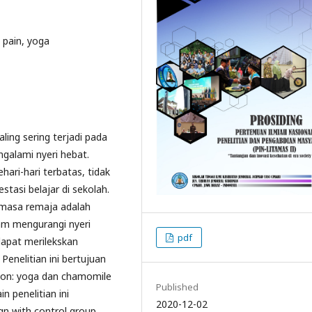
 pain, yoga
ing sering terjadi pada
galami nyeri hebat.
ari-hari terbatas, tidak
tasi belajar di sekolah.
 masa remaja adalah
lam mengurangi nyeri
pdf
apat merilekskan
enelitian ini bertujuan
ion: yoga dan chamomile
Published
 penelitian ini
2020-12-02
n with control group.