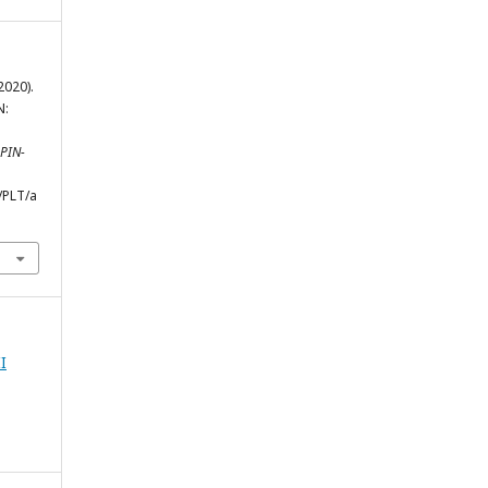
2020).
N:
PIN-
p/PLT/a
I