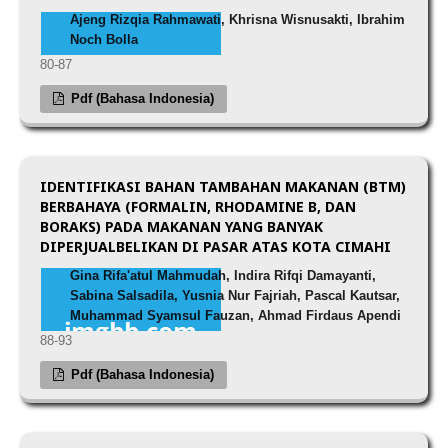
Ajeng Rizqia Rahmawati, Khrisna Wisnusakti, Ibrahim
Noch Bolla
80-87
Pdf (Bahasa Indonesia)
IDENTIFIKASI BAHAN TAMBAHAN MAKANAN (BTM)
BERBAHAYA (FORMALIN, RHODAMINE B, DAN
BORAKS) PADA MAKANAN YANG BANYAK
DIPERJUALBELIKAN DI PASAR ATAS KOTA CIMAHI
Gina Rifa'atul Mahmudah, Indira Rifqi Damayanti,
Sabina Salsadila, Yusnia Nur Fajriah, Pascal Kautsar,
Muhammad Syamsul Fauzan, Ahmad Firdaus Apendi
88-93
Pdf (Bahasa Indonesia)