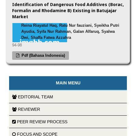
Identification of Dangerous Food Additives (Borac,
Formalin and Rhodamine B) Existing in Batujajar
Market
Reina Riayatul Haq, Ratu Nur fauziani, Syeikha Putri
Ayudia, Syifa Nur Rahman, Galan Alfaruq, Syalwa
Dwi, Shaffa Fatwa Azzahra
94-98
Pdf (Bahasa Indonesia)
MAIN MENU
EDITORIAL TEAM
REVIEWER
PEER REVIEW PROCESS
FOCUS AND SCOPE