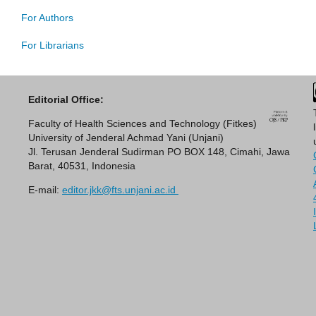
For Authors
For Librarians
Editorial Office:
Faculty of Health Sciences and Technology (Fitkes)
University of Jenderal Achmad Yani (Unjani)
Jl. Terusan Jenderal Sudirman PO BOX 148, Cimahi, Jawa
Barat, 40531, Indonesia
E-mail:
editor.jkk@fts.unjani.ac.id