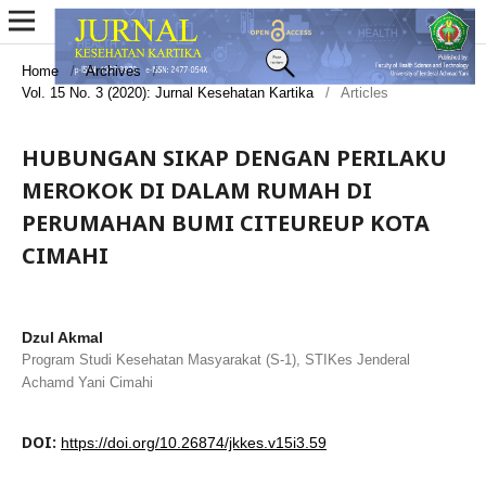
Home
/
Archives
/
Vol. 15 No. 3 (2020): Jurnal Kesehatan Kartika
/
Articles
HUBUNGAN SIKAP DENGAN PERILAKU
MEROKOK DI DALAM RUMAH DI
PERUMAHAN BUMI CITEUREUP KOTA
CIMAHI
Dzul Akmal
Program Studi Kesehatan Masyarakat (S-1), STIKes Jenderal
Achamd Yani Cimahi
DOI:
https://doi.org/10.26874/jkkes.v15i3.59