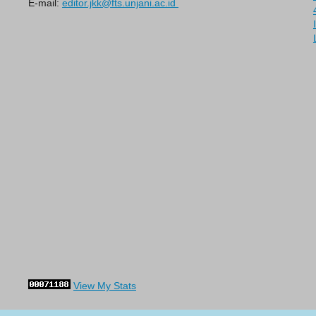
E-mail:
editor.jkk@fts.unjani.ac.id
View My Stats