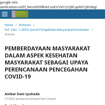
google-site-
verification=uVEf_9xtsH0VXfkVnCuHOzYVi12zQ8CqeRKTjBtUbgI
Home
/
Archives
/
Vol. 2 No. 1 (2021): Jurnal Pengabdian Masyarakat Kesehatan
/
Articles
PEMBERDAYAAN MASYARAKAT
DALAM ASPEK KESEHATAN
MASYARAKAT SEBAGAI UPAYA
PERENCANAAN PENCEGAHAN
COVID-19
Ambar Dani syuhada
STIKES Jenderal Achmad Yani Cimahi