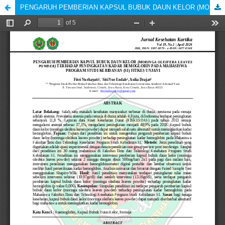
PENGARUH PEMBERIAN KAPSUL BUBUK DAUN KELOR (MORINGA OLEIFERA LEAVES POWDER) TERHADAP PENINGKATAN KADAR HEMOGLOBIN PADA MAHASISWA PROGRAM STUDI KEBIDANAN (S1) FITKES UNJANI