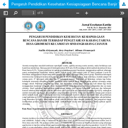
Pengaruh Pendidikan Kesehatan Kesiapsiagaan Bencana Banjir Terhadap Pengetahuan Karang Taruna Desa Girimukti Kecamatan Sindangbarang Cianjur