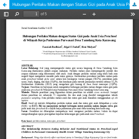
Hubungan Perilaku Makan dengan Status Gizi pada Anak Usia Preschool di Wilayah Kerja Puskesmas Purwasari Desa Tamelang Kota Karawang