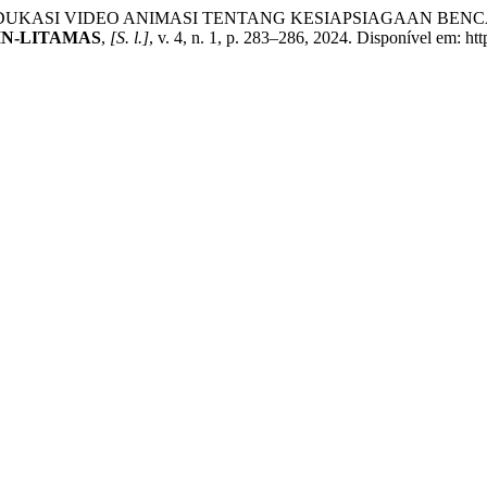
UH EDUKASI VIDEO ANIMASI TENTANG KESIAPSIAGAAN B
IN-LITAMAS
,
[S. l.]
, v. 4, n. 1, p. 283–286, 2024. Disponível em: ht