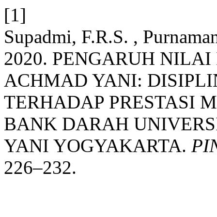
[1]
Supadmi, F.R.S. , Purnaman
2020. PENGARUH NILA
ACHMAD YANI: DISIPLI
TERHADAP PRESTASI 
BANK DARAH UNIVERS
YANI YOGYAKARTA.
PI
226–232.