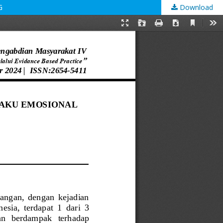
G
Download