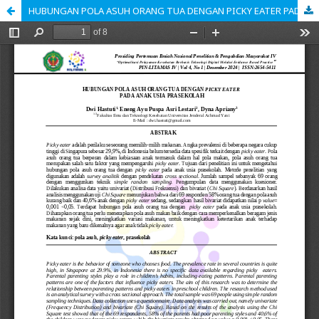
HUBUNGAN POLA ASUH ORANG TUA DENGAN PICKY EATER PADA ANAK USIA PRASEKOLAH